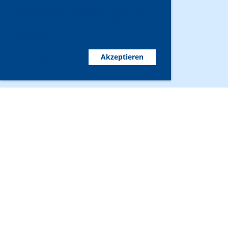
Diese Webseite verwendet Cookies, um
Inhalte und Anzeigen zu personalisieren.
Mehr Infos
Ablehnen
Akzeptieren
© Sportverein Olten
Erstellt mit ClubDesk Vereinssoftware
Impressum